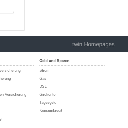
twin Homepages
Geld und Sparen
sversicherung
Strom
cherung
Gas
DSL
en Versicherung
Girokonto
Tagesgeld
Konsumkredit
g