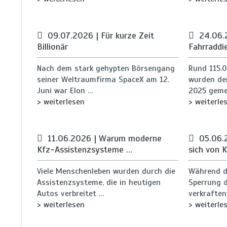
09.07.2026 | Für kurze Zeit
24.06.
Billionär
Fahrraddi
Nach dem stark gehypten Börsengang
Rund 115.
seiner Weltraumfirma SpaceX am 12.
wurden de
Juni war Elon …
2025 geme
> weiterlesen
> weiterle
11.06.2026 | Warum moderne
05.06.
Kfz-Assistenzsysteme …
sich von 
Viele Menschenleben wurden durch die
Während d
Assistenzsysteme, die in heutigen
Sperrung 
Autos verbreitet …
verkrafte
> weiterlesen
> weiterle