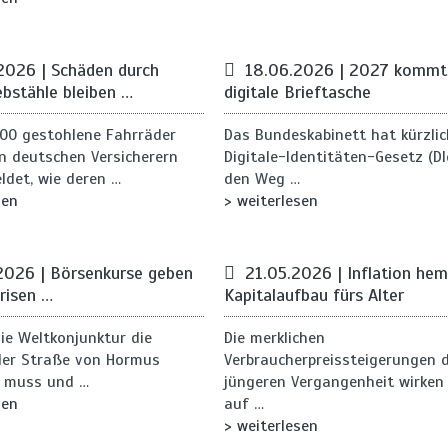
2026 | Schäden durch
18.06.2026 | 2027 kommt
ebstähle bleiben …
digitale Brieftasche
000 gestohlene Fahrräder
Das Bundeskabinett hat kürzli
n deutschen Versicherern
Digitale-Identitäten-Gesetz (DI
ldet, wie deren …
den Weg …
sen
> weiterlesen
2026 | Börsenkurse geben
21.05.2026 | Inflation he
Krisen …
Kapitalaufbau fürs Alter
ie Weltkonjunktur die
Die merklichen
der Straße von Hormus
Verbraucherpreissteigerungen 
n muss und …
jüngeren Vergangenheit wirken 
sen
auf …
> weiterlesen