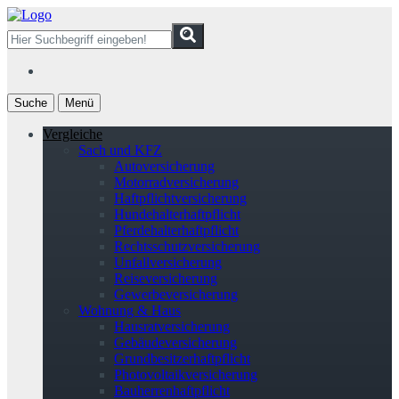
Suche
Menü
Vergleiche
Sach und KFZ
Autoversicherung
Motorradversicherung
Haftpflichtversicherung
Hundehalterhaftpflicht
Pferdehalterhaftpflicht
Rechtsschutzversicherung
Unfallversicherung
Reiseversicherung
Gewerbeversicherung
Wohnung & Haus
Hausratversicherung
Gebäudeversicherung
Grundbesitzerhaftpflicht
Photovoltaikversicherung
Bauherrenhaftpflicht