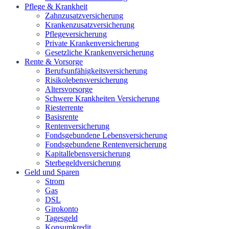
Pflege & Krankheit
Zahnzusatzversicherung
Krankenzusatzversicherung
Pflegeversicherung
Private Krankenversicherung
Gesetzliche Krankenversicherung
Rente & Vorsorge
Berufs­unfähigkeitsversicherung
Risikolebensversicherung
Altersvorsorge
Schwere Krankheiten Versicherung
Riesterrente
Basisrente
Rentenversicherung
Fondsgebundene Lebensversicherung
Fondsgebundene Rentenversicherung
Kapitallebensversicherung
Sterbegeldversicherung
Geld und Sparen
Strom
Gas
DSL
Girokonto
Tagesgeld
Konsumkredit