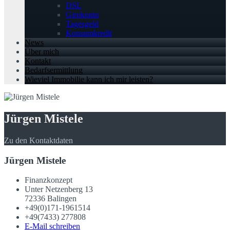
DSL
Girokonto
Tagesgeld
Konsumkredit
News
Über mich
Kontakt
Bedarfsermittlung
Wieviel Immobilie kann ich mir leisten?
Jürgen Mistele
Zu den Kontaktdaten
Jürgen Mistele
Finanzkonzept
Unter Netzenberg 13
72336 Balingen
+49(0)171-1961514
+49(7433) 277808
E-Mail schreiben