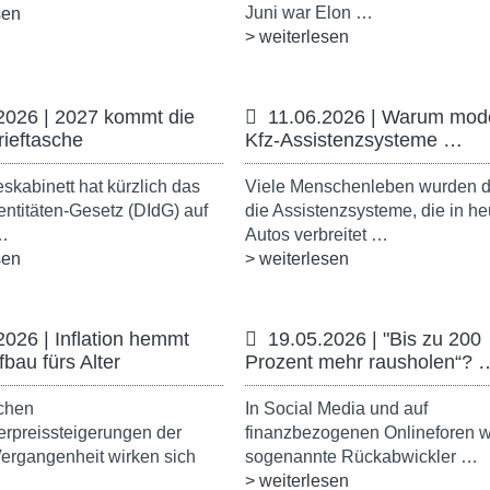
Juni war Elon …
sen
> weiterlesen
2026 | 2027 kommt die
11.06.2026 | Warum mod
Brieftasche
Kfz-Assistenzsysteme …
kabinett hat kürzlich das
Viele Menschenleben wurden d
dentitäten-Gesetz (DIdG) auf
die Assistenzsysteme, die in he
…
Autos verbreitet …
sen
> weiterlesen
2026 | Inflation hemmt
19.05.2026 | "Bis zu 200
fbau fürs Alter
Prozent mehr rausholen“? 
ichen
In Social Media und auf
rpreissteigerungen der
finanzbezogenen Onlineforen 
ergangenheit wirken sich
sogenannte Rückabwickler …
> weiterlesen