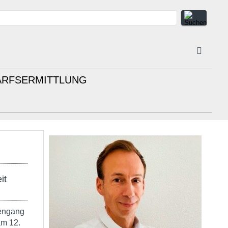
ARFSERMITTLUNG
it
engang
am 12.