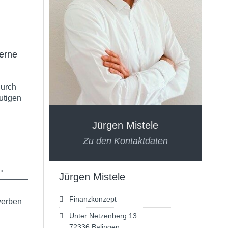
erne
urch
utigen
Jürgen Mistele
Zu den Kontaktdaten
…
Jürgen Mistele
Finanzkonzept
werben
Unter Netzenberg 13
72336 Balingen