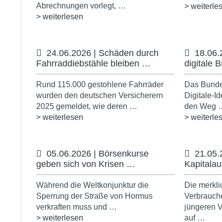
Abrechnungen vorlegt, …
> weiterle
> weiterlesen
24.06.2026 | Schäden durch
18.06.
Fahrraddiebstähle bleiben …
digitale 
Rund 115.000 gestohlene Fahrräder
Das Bundes
wurden den deutschen Versicherern
Digitale-I
2025 gemeldet, wie deren …
den Weg 
> weiterlesen
> weiterle
05.06.2026 | Börsenkurse
21.05.
geben sich von Krisen …
Kapitalau
Während die Weltkonjunktur die
Die merkl
Sperrung der Straße von Hormus
Verbrauche
verkraften muss und …
jüngeren V
> weiterlesen
auf …