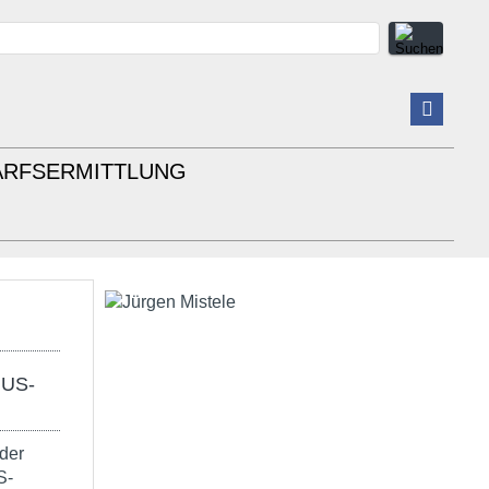
ARFSERMITTLUNG
 US-
der
S-