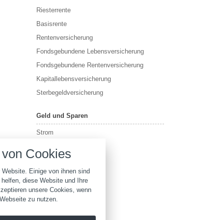
Riesterrente
Basisrente
Rentenversicherung
Fondsgebundene Lebensversicherung
Fondsgebundene Rentenversicherung
Kapitallebensversicherung
Sterbegeldversicherung
Geld und Sparen
Strom
nstellungen
Gas
von Cookies
über alle verwendeten Cookies und
DSL
chkeit folgende Kategorien zu
r zu blockieren.
 Website. Einige von ihnen sind
Girokonto
helfen, diese Website und Ihre
Tagesgeld
kzeptieren unsere Cookies, wenn
Notwendig
 Webseite zu nutzen.
Konsumkredit
Performance