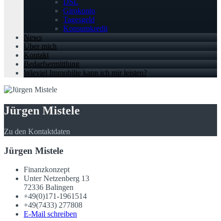
DSL
Girokonto
Tagesgeld
Konsumkredit
News
Über mich
Kontakt
Bedarfsermittlung
Wieviel Immobilie kann ich mir leisten?
Jürgen Mistele
Zu den Kontaktdaten
Jürgen Mistele
Finanzkonzept
Unter Netzenberg 13
72336 Balingen
+49(0)171-1961514
+49(7433) 277808
E-Mail schreiben