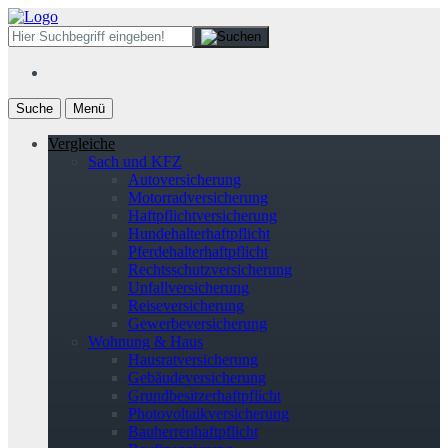
Suche
Menü
Vergleiche
Sach und KFZ
Autoversicherung
Motorradversicherung
Haftpflichtversicherung
Hundehalterhaftpflicht
Pferdehalterhaftpflicht
Rechtsschutzversicherung
Unfallversicherung
Reiseversicherung
Gewerbeversicherung
Wohnung & Haus
Hausratversicherung
Gebäudeversicherung
Grundbesitzerhaftpflicht
Photovoltaikversicherung
Bauherrenhaftpflicht