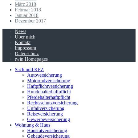
März 2018
Februar 2018
Januar 2018
Dezember 2017
News
Über mich
Kontakt
Impressum
Datenschutz
twin Homepages
Sach und KFZ
Autoversicherung
Motorradversicherung
Haftpflichtversicherung
Hundehalterhaftpflicht
Pferdehalterhaftpflicht
Rechtsschutzversicherung
Unfallversicherung
Reiseversicherung
Gewerbeversicherung
Wohnung & Haus
Hausratversicherung
Gebäudeversicherung