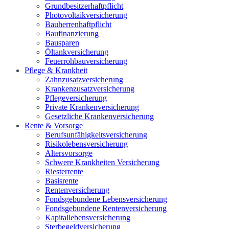
Grundbesitzerhaftpflicht
Photovoltaikversicherung
Bauherrenhaftpflicht
Baufinanzierung
Bausparen
Öltankversicherung
Feuerrohbauversicherung
Pflege & Krankheit
Zahnzusatzversicherung
Krankenzusatzversicherung
Pflegeversicherung
Private Krankenversicherung
Gesetzliche Krankenversicherung
Rente & Vorsorge
Berufs­unfähigkeitsversicherung
Risikolebensversicherung
Altersvorsorge
Schwere Krankheiten Versicherung
Riesterrente
Basisrente
Rentenversicherung
Fondsgebundene Lebensversicherung
Fondsgebundene Rentenversicherung
Kapitallebensversicherung
Sterbegeldversicherung