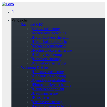
Vergleiche
Sach und KFZ
Autoversicherung
Motorradversicherung
Haftpflichtversicherung
Hundehalterhaftpflicht
Pferdehalterhaftpflicht
Rechtsschutzversicherung
Unfallversicherung
Reiseversicherung
Gewerbeversicherung
Wohnung & Haus
Hausratversicherung
Gebäudeversicherung
Grundbesitzerhaftpflicht
Photovoltaikversicherung
Bauherrenhaftpflicht
Baufinanzierung
Bausparen
Öltankversicherung
Feuerrohbauversicherung