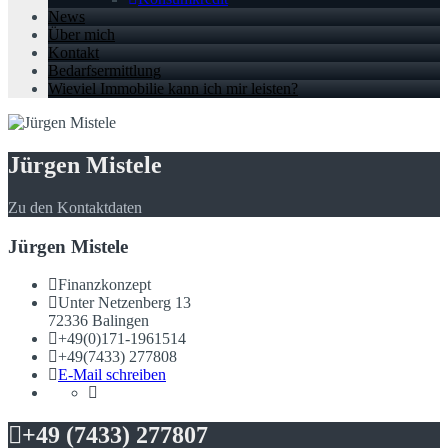
News
Über mich
Kontakt
Bedarfsermittlung
Wieviel Immobilie kann ich mir leisten?
Jürgen Mistele
Zu den Kontaktdaten
Jürgen Mistele
Finanzkonzept
Unter Netzenberg 13
72336 Balingen
+49(0)171-1961514
+49(7433) 277808
E-Mail schreiben
+49 (7433) 277807