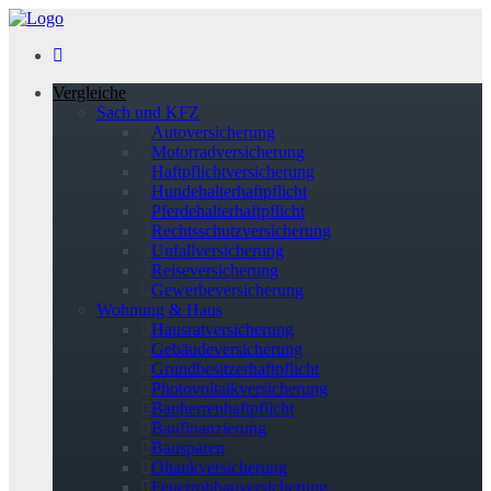
Vergleiche
Sach und KFZ
Autoversicherung
Motorradversicherung
Haftpflichtversicherung
Hundehalterhaftpflicht
Pferdehalterhaftpflicht
Rechtsschutzversicherung
Unfallversicherung
Reiseversicherung
Gewerbeversicherung
Wohnung & Haus
Hausratversicherung
Gebäudeversicherung
Grundbesitzerhaftpflicht
Photovoltaikversicherung
Bauherrenhaftpflicht
Baufinanzierung
Bausparen
Öltankversicherung
Feuerrohbauversicherung