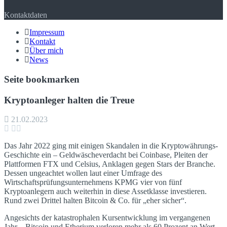
Kontaktdaten
Impressum
Kontakt
Über mich
News
Seite bookmarken
Kryptoanleger halten die Treue
21.02.2023
Das Jahr 2022 ging mit einigen Skandalen in die Kryptowährungs-
Geschichte ein – Geldwäscheverdacht bei Coinbase, Pleiten der
Plattformen FTX und Celsius, Anklagen gegen Stars der Branche.
Dessen ungeachtet wollen laut einer Umfrage des
Wirtschaftsprüfungsunternehmens KPMG vier von fünf
Kryptoanlegern auch weiterhin in diese Assetklasse investieren.
Rund zwei Drittel halten Bitcoin & Co. für „eher sicher“.
Angesichts der katastrophalen Kursentwicklung im vergangenen
Jahr – Bitcoin und Etherium verloren mehr als 60 Prozent an Wert –