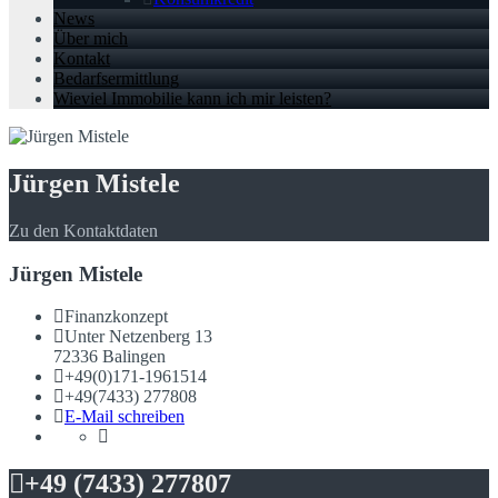
News
Über mich
Kontakt
Bedarfsermittlung
Wieviel Immobilie kann ich mir leisten?
Jürgen Mistele
Zu den Kontaktdaten
Jürgen Mistele
Finanzkonzept
Unter Netzenberg 13
72336 Balingen
+49(0)171-1961514
+49(7433) 277808
E-Mail schreiben
+49 (7433) 277807