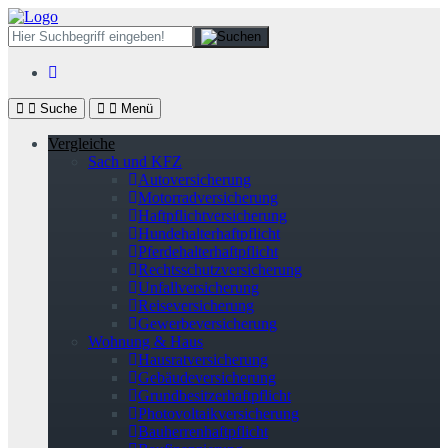
Suche
Menü
Vergleiche
Sach und KFZ
Autoversicherung
Motorradversicherung
Haftpflichtversicherung
Hundehalterhaftpflicht
Pferdehalterhaftpflicht
Rechtsschutzversicherung
Unfallversicherung
Reiseversicherung
Gewerbeversicherung
Wohnung & Haus
Hausratversicherung
Gebäudeversicherung
Grundbesitzerhaftpflicht
Photovoltaikversicherung
Bauherrenhaftpflicht