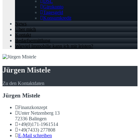
DSL
Girokonto
Tagesgeld
Konsumkredit
News
Über mich
Kontakt
Bedarfsermittlung
Wieviel Immobilie kann ich mir leisten?
Jürgen Mistele
Zu den Kontaktdaten
Jürgen Mistele
Finanzkonzept
Unter Netzenberg 13
72336 Balingen
+49(0)171-1961514
+49(7433) 277808
E-Mail schreiben