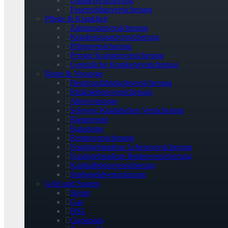
Öltankversicherung
Feuerrohbauversicherung
Pflege & Krankheit
Zahnzusatzversicherung
Krankenzusatzversicherung
Pflegeversicherung
Private Krankenversicherung
Gesetzliche Krankenversicherung
Rente & Vorsorge
Berufs­unfähigkeitsversicherung
Risikolebensversicherung
Altersvorsorge
Schwere Krankheiten Versicherung
Riesterrente
Basisrente
Rentenversicherung
Fondsgebundene Lebensversicherung
Fondsgebundene Rentenversicherung
Kapitallebensversicherung
Sterbegeldversicherung
Geld und Sparen
Strom
Gas
DSL
Girokonto