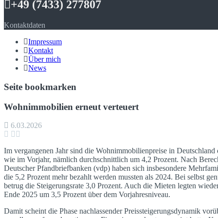
+49 (7433) 277807
Kontaktdaten
Impressum
Kontakt
Über mich
News
Seite bookmarken
Wohnimmobilien erneut verteuert
6.03.2026
Im vergangenen Jahr sind die Wohnimmobilienpreise in Deutschland d
wie im Vorjahr, nämlich durchschnittlich um 4,2 Prozent. Nach Ber
Deutscher Pfandbriefbanken (vdp) haben sich insbesondere Mehrfamili
die 5,2 Prozent mehr bezahlt werden mussten als 2024. Bei selbst 
betrug die Steigerungsrate 3,0 Prozent. Auch die Mieten legten wiede
Ende 2025 um 3,5 Prozent über dem Vorjahresniveau.
Damit scheint die Phase nachlassender Preissteigerungsdynamik vorübe