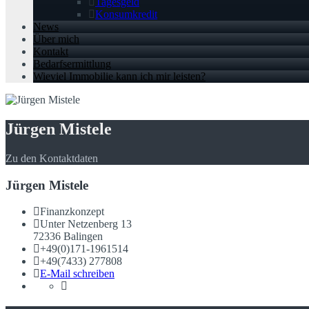
Tagesgeld
Konsumkredit
News
Über mich
Kontakt
Bedarfsermittlung
Wieviel Immobilie kann ich mir leisten?
Jürgen Mistele
Zu den Kontaktdaten
Jürgen Mistele
Finanzkonzept
Unter Netzenberg 13
72336 Balingen
+49(0)171-1961514
+49(7433) 277808
E-Mail schreiben