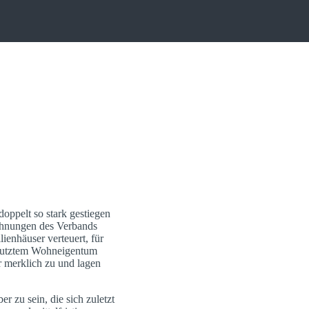
oppelt so stark gestiegen
echnungen des Verbands
enhäuser verteuert, für
genutztem Wohneigentum
r merklich zu und lagen
r zu sein, die sich zuletzt