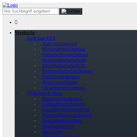
Vergleiche
Sach und KFZ
Autoversicherung
Motorradversicherung
Haftpflichtversicherung
Hundehalterhaftpflicht
Pferdehalterhaftpflicht
Rechtsschutzversicherung
Unfallversicherung
Reiseversicherung
Gewerbeversicherung
Wohnung & Haus
Hausratversicherung
Gebäudeversicherung
Grundbesitzerhaftpflicht
Photovoltaikversicherung
Bauherrenhaftpflicht
Baufinanzierung
Bausparen