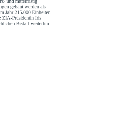
z- und mittelfristig
ngen gebaut werden als
sem Jahr 215.000 Einheiten
e ZIA-Präsidentin Iris
chlichen Bedarf weiterhin