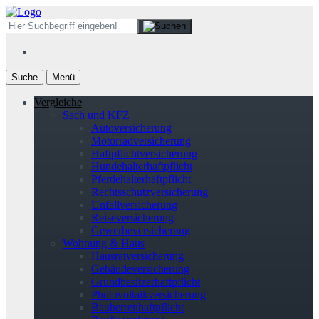
Suche
Menü
Vergleiche
Sach und KFZ
Autoversicherung
Motorradversicherung
Haftpflichtversicherung
Hundehalterhaftpflicht
Pferdehalterhaftpflicht
Rechtsschutzversicherung
Unfallversicherung
Reiseversicherung
Gewerbeversicherung
Wohnung & Haus
Hausratversicherung
Gebäudeversicherung
Grundbesitzerhaftpflicht
Photovoltaikversicherung
Bauherrenhaftpflicht