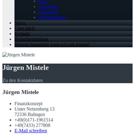
DSL
Girokonto
Tagesgeld
Konsumkredit
News
Über mich
Kontakt
Bedarfsermittlung
Wieviel Immobilie kann ich mir leisten?
Jürgen Mistele
Zu den Kontaktdaten
Jürgen Mistele
Finanzkonzept
Unter Netzenberg 13
72336 Balingen
+49(0)171-1961514
+49(7433) 277808
E-Mail schreiben