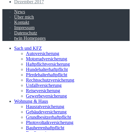
Dezember 2017
News
Über mich
Kontakt
Impressum
Datenschutz
twin Homepages
Sach und KFZ
Autoversicherung
Motorradversicherung
Haftpflichtversicherung
Hundehalterhaftpflicht
Pferdehalterhaftpflicht
Rechtsschutzversicherung
Unfallversicherung
Reiseversicherung
Gewerbeversicherung
Wohnung & Haus
Hausratversicherung
Gebäudeversicherung
Grundbesitzerhaftpflicht
Photovoltaikversicherung
Bauherrenhaftpflicht